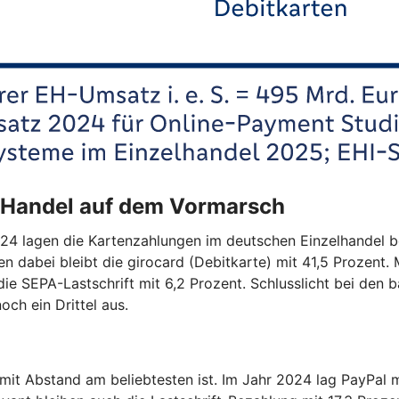
n Handel auf dem Vormarsch
24 lagen die Kartenzahlungen im deutschen Einzelhandel bei
 dabei bleibt die girocard (Debitkarte) mit 41,5 Prozent. 
die SEPA-Lastschrift mit 6,2 Prozent. Schlusslicht bei den 
ch ein Drittel aus.
 mit Abstand am beliebtesten ist. Im Jahr 2024 lag PayPal 