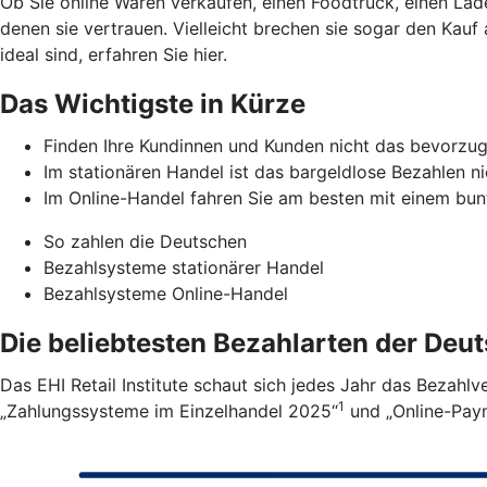
Ob Sie online Waren verkaufen, einen Foodtruck, einen La
denen sie vertrauen. Vielleicht brechen sie sogar den Kau
ideal sind, erfahren Sie hier.
Das Wichtigste in Kürze
Finden Ihre Kundinnen und Kunden nicht das bevorzugt
Im stationären Handel ist das bargeldlose Bezahlen n
Im Online-Handel fahren Sie am besten mit einem bun
So zahlen die Deutschen
Bezahlsysteme stationärer Handel
Bezahlsysteme Online-Handel
Die beliebtesten Bezahlarten der Deu
Das EHI Retail Institute schaut sich jedes Jahr das Bezahl
1
„Zahlungssysteme im Einzelhandel 2025“
und „Online-Pay