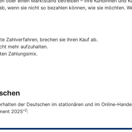
den oder einen Marktstand betreiben – Ihre Kundinnen und 
f ab, wenn sie nicht so bezahlen können, wie sie möchten. 
e Zahlverfahren, brechen sie ihren Kauf ab.
icht mehr aufzuhalten.
ten Zahlungsmix.
tschen
verhalten der Deutschen im stationären und im Online-Handel
2
ment 2025“
: