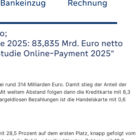
 rund 314 Milliarden Euro. Damit stieg der Anteil der
Mit weitem Abstand folgen dann die Kreditkarte mit 8,3
bargeldlosen Bezahlungen ist die Handelskarte mit 0,6
mit 28,5 Prozent auf dem ersten Platz, knapp gefolgt vom