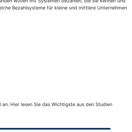
Kunden wollen mit Systemen bezahlen, die sie kennen und
Welche Bezahlsysteme für kleine und mittlere Unternehmen
 an. Hier lesen Sie das Wichtigste aus den Studien