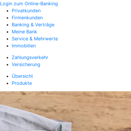
Login zum Online-Banking
Privatkunden
Firmenkunden
Banking & Verträge
Meine Bank
Service & Mehrwerte
Immobilien
Zahlungsverkehr
Versicherung
Übersicht
Produkte